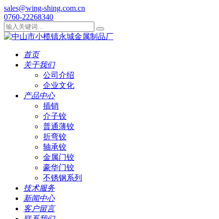
sales@wing-shing.com.cn
0760-22268340
首页
关于我们
公司介绍
企业文化
产品中心
插销
介子铰
普通薄铰
折弯铰
轴承铰
金属门铰
豪华门铰
不锈钢系列
技术服务
新闻中心
客户留言
联系我们