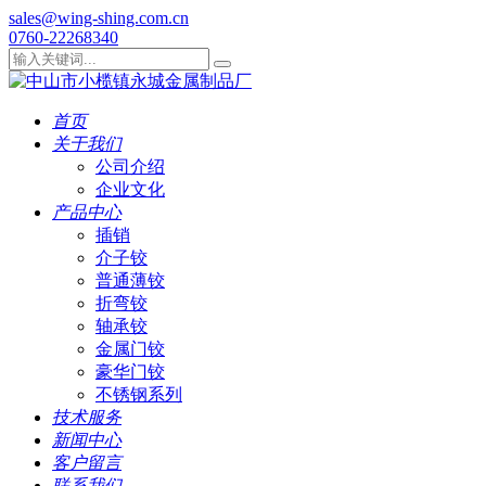
sales@wing-shing.com.cn
0760-22268340
首页
关于我们
公司介绍
企业文化
产品中心
插销
介子铰
普通薄铰
折弯铰
轴承铰
金属门铰
豪华门铰
不锈钢系列
技术服务
新闻中心
客户留言
联系我们