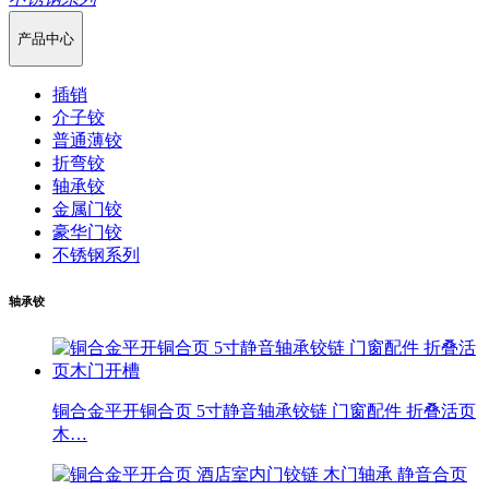
产品中心
插销
介子铰
普通薄铰
折弯铰
轴承铰
金属门铰
豪华门铰
不锈钢系列
轴承铰
铜合金平开铜合页 5寸静音轴承铰链 门窗配件 折叠活页
木…