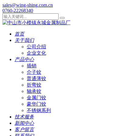
sales@wing-shing.com.cn
0760-22268340
首页
关于我们
公司介绍
企业文化
产品中心
插销
介子铰
普通薄铰
折弯铰
轴承铰
金属门铰
豪华门铰
不锈钢系列
技术服务
新闻中心
客户留言
联系我们